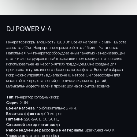
DJ POWER V-4
Генератор искры. Мощность: 1200 Вт; Время нагрева: < 3 мин.; Высота
эффекта: > 12 м.; Непрерывное время работы: > 15 мин.; Установка:
Напольная; V-4 генератор оборудованный панелью из нержавеющей
стали и сконструированный в водозащитном корпусе, что позволяет
использовать её на мероприятиях под дождём. Она создана для
производства уникального и безопасного эффекта. Высотой выброса
искр можно управлять в диапазоне 10 метров. Он превосходен для
масштабных представлений, сценических демонстраций,
музыкальных фестивалей и прочих шоу на открытом воздухе.
Тип:
генератор холодных искр
Серия:
XUN
Время нагрева:
приблизительно 5 мин.
Высота эффекта:
до 10 метров
Питание:
220–240 В, 50/60 Гц
Сквозной выход питания:
да
Рекомендуемые расходные материалы:
Spark Seed PRO-K
Упаковка:
картонная коробка