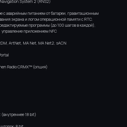
 Navigation System 2 (RNS2)
e с аварийным питанием от батареи, гравитационным
вания экрана и логом операционной памяти с RTC.
3 редактируемые программы (до 100 шагов в каждой),
, управление приложением NFC
RDM, ArtNet, MA Net, MA Net2, sACN
ortal
umen Radio CRMX™ (опция)
 (внутреннее 18 bit)
шторок: 8 bit