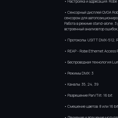
• Настройка и адресация: Robe
• Сенсорный дисплей QVGA Rob
сенсором для автопозициониро
Работа в режиме stand-alone, 
встроенный анализатор ошибок
• Протоколы: USITT DMX-512, 
• REAP - Robe Ethernet Access P
• Беспроводная технология L
• Режимы DMX: 3
• Каналы: 35, 24, 39
• Разрешение Pan/Tilt: 16 bit
• Смешение цветов: 8 или 16 bit
• Движение и вращение модуля 