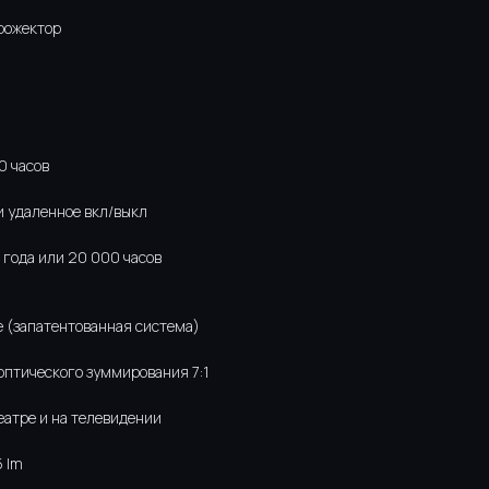
рожектор
0 часов
и удаленное вкл/выкл
3 года или 20 000 часов
e (запатентованная система)
оптического зуммирования 7:1
театре и на телевидении
5 lm