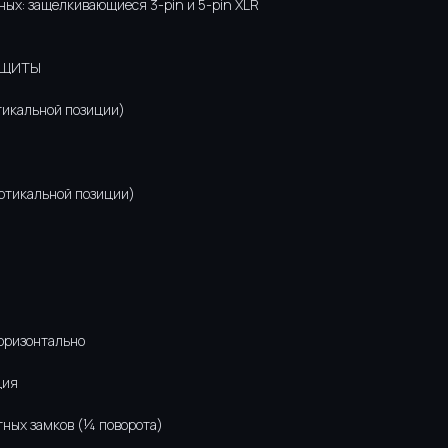
ных: защелкивающиеся 3-pin и 5-pin XLR
ЗАЩИТЫ
ртикальной позиции)
ертикальной позиции)
горизонтально
ция
тных замков (¼ поворота)