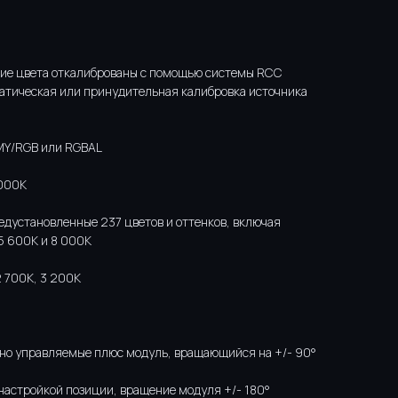
гие цвета откалиброваны с помощью системы RCC
оматическая или принудительная калибровка источника
MY/RGB или RGBAL
 000K
редустановленные 237 цветов и оттенков, включая
 5 600K и 8 000K
 700К, 3 200К
ьно управляемые плюс модуль, вращающийся на +/- 90°
 настройкой позиции, вращение модуля +/- 180°