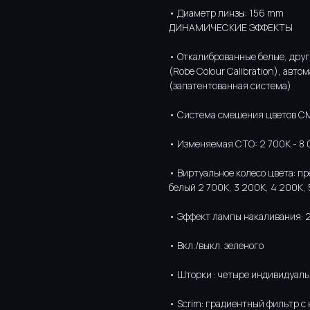
• Диаметр линзы: 156 mm
ДИНАМИЧЕСКИЕ ЭФФЕКТЫ
• Откалиброванные белые, дру
(Robe Colour Calibration), авт
(запатентованная система)
• Система смешения цветов C
• Изменяемая CTO: 2 700K - 8
• Виртуальное колесо цвета: п
белый 2 700K, 3 200K, 4 200K,
• Эффект лампы накаливания: 2
• Вкл./выкл. зеленого
• Шторки : четыре индивидуал
• Scrim: градиентный фильтр с