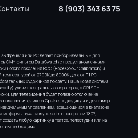
8 (903) 343 63 75
Контакты
нзы Френеля или РС делает прибор идеальным для
тов CMY, фильтры DataSwatch с предустановленными
ки нового поколения RCC (Robe Colour Calibration) и
 температурой от 2700K до 8000K делают T1 PC
бовательных художников по свету. Наша новая система
earity) удивит театральных операторов, а CRI 90+
кожи. Для телевидения будет полезно отключение
ма подавления фликера Cpulse, подходящая и для камер
дивидуальным управлением, вращающийся в диапазоне
вание формы луча, модуль scrim с поворотом 180°,
т создать любую картинку в театре, телестудии или на
то вам необходимо.