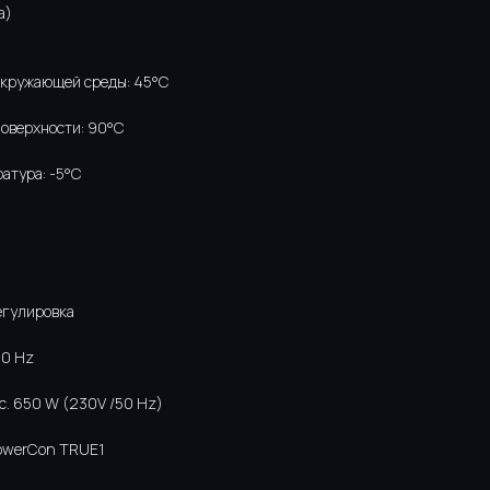
а)
окружающей среды: 45°C
оверхности: 90°C
атура: -5°C
егулировка
60 Hz
с. 650 W (230V /50 Hz)
PowerCon TRUE1