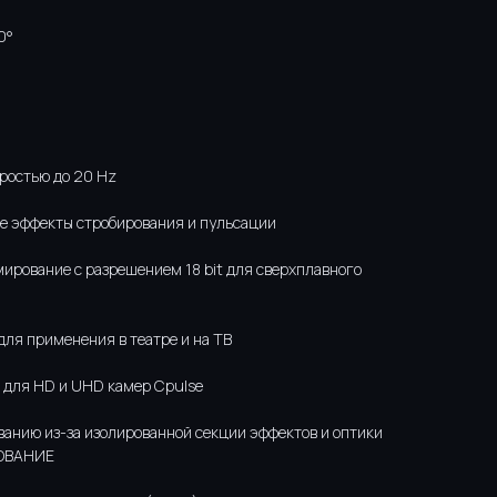
0°
ростью до 20 Hz
е эффекты стробирования и пульсации
иммирование с разрешением 18 bit для сверхплавного
для применения в театре и на ТВ
 для HD и UHD камер Cpulse
ванию из-за изолированной секции эффектов и оптики
ОВАНИЕ