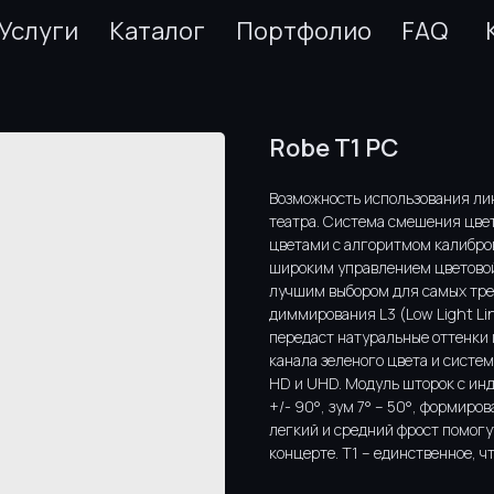
Услуги
Каталог
Портфолио
FAQ
Robe T1 PC
Возможность использования ли
театра. Система смешения цве
цветами с алгоритмом калибров
широким управлением цветовой
лучшим выбором для самых тре
диммирования L3 (Low Light Lin
передаст натуральные оттенки 
канала зеленого цвета и систе
HD и UHD. Модуль шторок с ин
+/- 90°, зум 7° – 50°, формиро
легкий и средний фрост помогу
концерте. T1 – единственное, ч