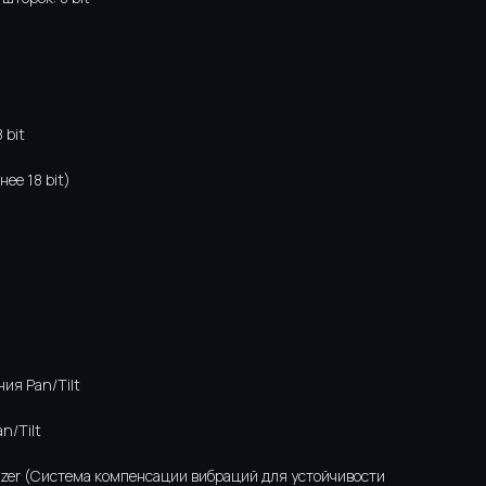
 bit
нее 18 bit)
d
ия Pan/Tilt
n/Tilt
ilizer (Система компенсации вибраций для устойчивости