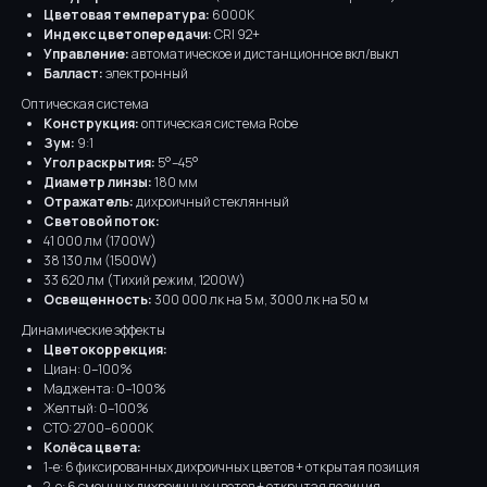
Цветовая температура:
6000K
Индекс цветопередачи:
CRI 92+
Управление:
автоматическое и дистанционное вкл/выкл
Балласт:
электронный
Оптическая система
Конструкция:
оптическая система Robe
Зум:
9:1
Угол раскрытия:
5°–45°
Диаметр линзы:
180 мм
Отражатель:
дихроичный стеклянный
Световой поток:
41 000 лм (1700W)
38 130 лм (1500W)
33 620 лм (Тихий режим, 1200W)
Освещенность:
300 000 лк на 5 м, 3000 лк на 50 м
Динамические эффекты
Цветокоррекция:
Циан: 0–100%
Маджента: 0–100%
Желтый: 0–100%
CTO: 2700–6000K
Колёса цвета:
1-е: 6 фиксированных дихроичных цветов + открытая позиция
2-е: 6 сменных дихроичных цветов + открытая позиция