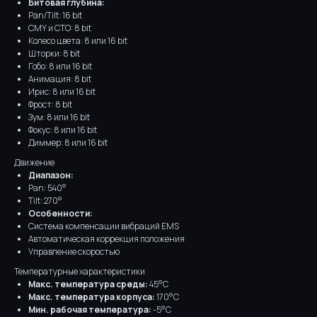
Битовая глубина:
Pan/Tilt: 16 bit
CMY и CTO: 8 bit
Колесо цвета: 8 или 16 bit
Шторки: 8 bit
Гобо: 8 или 16 bit
Анимация: 8 bit
Ирис: 8 или 16 bit
Фрост: 8 bit
Зум: 8 или 16 bit
Фокус: 8 или 16 bit
Диммер: 8 или 16 bit
Движение
Диапазон:
Pan: 540°
Tilt: 270°
Особенности:
Система компенсации вибраций EMS
Автоматическая коррекция положения
Управление скоростью
Температурные характеристики
Макс. температура среды:
45°C
Макс. температура корпуса:
170°C
Мин. рабочая температура:
-5°C