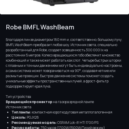
Robe BMFL WashBeam
Благодаря линзе диаметром 180 mm и, соответственно, большому лучу,
BMFL WashBeam преобразит любое шоу. Источник света, специально
разработанный для Robe, создает освещенность 300 000 lx на
расстоянии 5 метров. Колесо вращающихся гобо обеспечит множество
комбинаций и также может работать как спот. Четыре быстрых шторки
с плавным и точным движением могут быть индивидуально настроены,
а сама система может поворачиваться на 90°, создавая четкие или
размытые проекции. Быстрое движение системы поможет создать
уникальные эффекты пространственных лучей, а фрост-фильтр
подкорректирует края луча.
Тип устройства
Вращающийся прожектор
на газоразрядной лампе
Источник света
Тип лампы:
компактная короткодуговая металлогалогенная
Цоколь:
PGJX28
Рекомендуемая модель:
OSRAM Lok-it! HTI 1700/PS
Ресурс работы:
750 часов (1700W/1500W/Тихий режим)