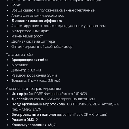
Гобо:
Вращающиеся: 6 положений, сменные стеклянные
Анимация: алюминиевое колесо
Дополнительные эффекты:
4 кашетирующие шторки с индивидуальным управлением
Моторизованный ирис
Изменяемый фрост
Двойная система шаттера
Оптимизированный двойной диммер
Параметры гобо
Вращающиеся гобо:
6 позиций
Диаметр: 30,8 мм
Размер изображения: 25 мм
Толщина: 1,1 мм (макс. 3,5 мм)
Управление и программирование
Интерфейс:
ROBE Navigation System 2 (RNS2)
Дисплей:
сенсорный QVGA с аварийным питанием
Поддерживаемые протоколы:
USITT DMX-512, RDM, ArtNet, MA
Net, MA Net2, sACN
Беспроводные технологии:
Lumen Radio CRMX (опция)
Режимы DMX:
2
Каналы управления:
48, 41