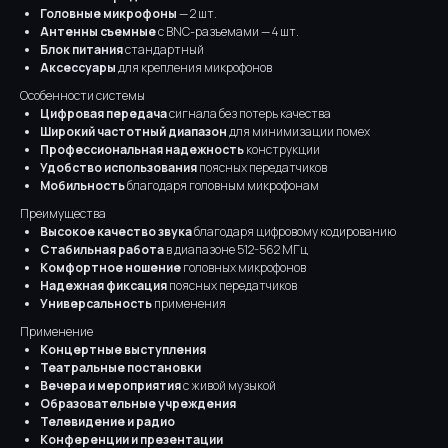
Головные микрофоны
— 2 шт.
Антенны съемные
с BNC-разъемами — 4 шт.
Блок питания
стандартный
Аксессуары
для крепления микрофонов
Особенности системы
Цифровая передача
сигнала без потерь качества
Широкий частотный диапазон
для минимизации помех
Профессиональная надежность
конструкции
Удобство использования
поясных передатчиков
Мобильность
благодаря головным микрофонам
Преимущества
Высокое качество звука
благодаря цифровому кодированию
Стабильная работа
в диапазоне 512-562 МГц
Комфортное ношение
головных микрофонов
Надежная фиксация
поясных передатчиков
Универсальность
применения
Применение
Концертные выступления
Театральные постановки
Вечера и мероприятия
с живой музыкой
Образовательные учреждения
Телевидение и радио
Конференции и презентации