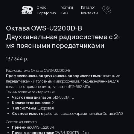
О нас
Услуги
Каталог
Портфолио
FAQ
Контакты
Октава OWS-U2200D-B
Двухканальная радиосистема с 2-
мя поясными передатчиками
137 344
р.
Радиосистема Октава OWS-U2200D-B
Профессиональная двухканальная радиосистема
с поясными
передатчиками и головными микрофонами, предназначенная для
вокального применения в диапазоне 512-562 МГц.
Технические характеристики
Частотный диапазон
: 512-562 МГц
Количество каналов
: 2
Тип системы
: цифровая
Совместимость
: работает с аксессуарами линейки Октава OWS
Состав комплекта
Приемник
OWS-U2200R
Поясные передатчики
OWS-U1200TB — 2 шт.