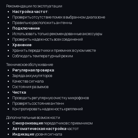
Рекомендации по эксплуатации
Настройка частот
:
Проверить отсутствие помех в выбранном диапазоне
Правильно расположить антенны
Подключение
:
Использовать только рекомендованные аксессуары
Проверить надежность всех соединений
Хранение
:
Хранить передатчики и приемник в сухом месте
Соблюдать температурный режим
Техническое обслуживание
Регулярная проверка
:
Заряда аккумуляторов
Качества сигнала
Состояния разъемов
Чистка
:
Проводить регулярную очистку микрофонов
Проверять состояние антенн
Контролировать надежность креплений
Дополнительные возможности
Синхронизация
передатчиков с приемником
Автоматическая настройка
частот
Индикация
уровня сигнала