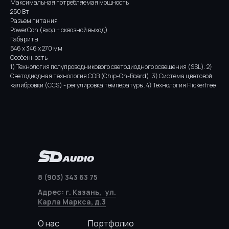
Максимальная потребляемая мощность
250 Вт
Разъем питания
PowerCon (вход + сквозной выход)
Габариты
546 x 346 x 270 мм
Особенность
1) Технология полупроводникового светодиодного освещения (SSL). 2)
Светодиодная технология COB (Chip-On-Board). 3) Система цветовой
калибровки (CCS) - регулировка температуры. 4) Технология Flickerfree
8 (903) 343 63 75
Адрес:
г. Казань, ул.
Карла Маркса, д.3
О нас
Портфолио