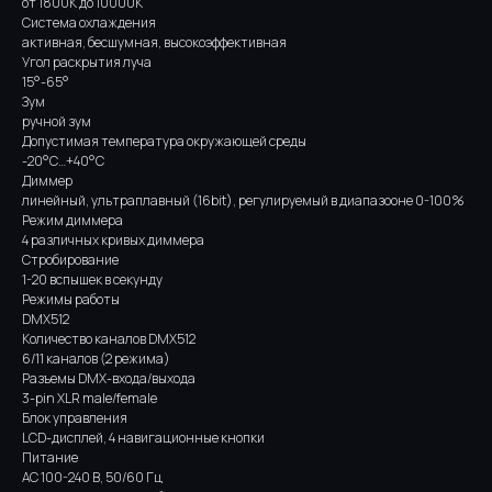
от 1800K до 10000К
Система охлаждения
активная, бесшумная, высокоэффективная
Угол раскрытия луча
15°-65°
Зум
ручной зум
Допустимая температура окружающей среды
-20°С…+40°С
Диммер
линейный, ультраплавный (16bit), регулируемый в диапазооне 0-100%
Режим диммера
4 различных кривых диммера
Стробирование
1-20 вспышек в секунду
Режимы работы
DMX512
Количество каналов DMX512
6/11 каналов (2 режима)
Разъемы DMX-входа/выхода
3-pin XLR male/female
Блок управления
LCD-дисплей, 4 навигационные кнопки
Питание
AC 100-240 В, 50/60 Гц