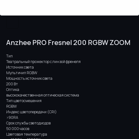
Anzhee PRO Fresnel 200 RGBW ZOOM
Тип
Театральный прожектор с линзой френеля
Источник света
Мультичип RGBW
Мощность источник света
200 Вт
Оптика
высококачественная оптическая система
Тип цветосмешения
RGBW
Индекс цветопередачи (CRI)
>90RA
Срок службы светодиодов
50 000 часов
Цветовая температура