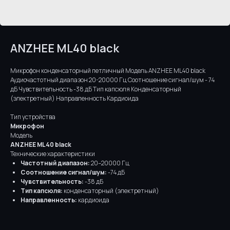
ANZHEE ML40 black
Микрофон конденсаторный петличный Модель ANZHEE ML40 black
Аудиочастотный диапазон 20-20000 Гц Соотношение сигнал/шум - 74
дБ Чувствительность -38 дБ Тип капсюля Конденсаторный
(электретный) Направленность Кардиоида
Тип устройства
Микрофон
Модель
ANZHEE ML40 black
Технические характеристики
Частотный диапазон:
20–20000 Гц
Соотношение сигнал/шум:
-74 дБ
Чувствительность:
-38 дБ
Тип капсюля:
конденсаторный (электретный)
Направленность:
кардиоида