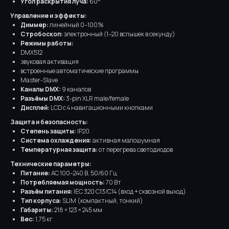
Угол раскрытия луча:
60°
Управление и эффекты:
Диммер:
линейный 0–100%
Стробоскоп:
электронный (1–20 вспышек в секунду)
Режимы работы:
DMX512
звуковая активация
встроенные автоматические программы
Master-Slave
Каналы DMX:
9 каналов
Разъёмы DMX:
3-pin XLR male/female
Дисплей:
LCD с 4 навигационными кнопками
Защита и безопасность:
Степень защиты:
IP20
Система охлаждения:
активная малошумная
Температурная защита:
от перегрева светодиодов
Технические параметры:
Питание:
AC 100–240 В, 50/60 Гц
Потребляемая мощность:
70 Вт
Разъём питания:
IEC 320 C13/C14 (вход + сквозной выход)
Тип корпуса:
SLIM (компактный, тонкий)
Габариты:
218 × 123 × 245 мм
Вес:
1,75 кг