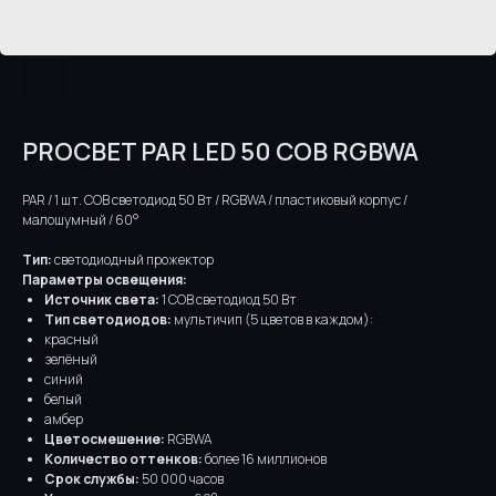
PROCBET PAR LED 50 COB RGBWA
PAR / 1 шт. COB светодиод 50 Вт / RGBWA / пластиковый корпус /
малошумный / 60°
Тип:
светодиодный прожектор
Параметры освещения:
Источник света:
1 COB светодиод 50 Вт
Тип светодиодов:
мультичип (5 цветов в каждом):
красный
зелёный
синий
белый
амбер
Цветосмешение:
RGBWA
Количество оттенков:
более 16 миллионов
Срок службы:
50 000 часов