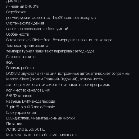
Диммер
линейный 0-100%
Стробоскоп
регулируемая скорость от 1 до 20 вспышек в секунду
Система охлаждения
пассивное охлаждение, бесшумный
Особенности
С технологией Flicker free - без мерцания на кино- тв-камере
Температурная защита
температурная защита от перегрева светодиодов
Степень защиты
IP20
Режимы работы
DMX512, звуковая активация, встроенные автоматические программы,
Master-Slave (режим Главный-Ведомый), возможность
запрограммировать и сохранить в память свои программы.
Количество каналов DMX
6/8/12 каналов
Разъемы DMX-входа/выхода
3-pin/5-pin XLR male/female
Блок управления
LCD-дисплей, 4 навигационные кнопки
Питание
AC 110-240 В, 50/60 Гц
Максимальная потребляемая мощность