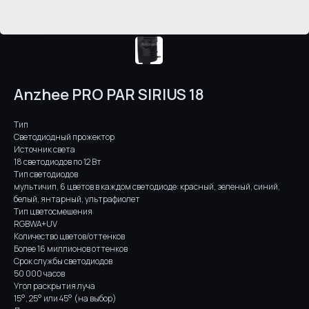
Anzhee PRO PAR SIRIUS 18
Тип
Светодиодный прожектор
Источник света
18 светодиодов по 12 Вт
Тип светодиодов
мультичип, 6 цветов в каждом светодиоде: красный, зеленый, синий,
белый, янтарный, ультрафиолет
Тип цветосмешения
RGBWA+UV
Количество цветов/оттенков
Более 16 миллионов оттенков
Срок службы светодиодов
50 000 часов
Угол раскрытия луча
15°, 25° или 45° (на выбор)