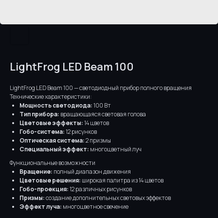
LightFrog LED Beam 100
LightFrog LED Beam 100 — светодиодный прибор полного вращения
Технические характеристики:
Мощность светодиода:
100 Вт
Тип прибора:
вращающаяся световая голова
Цветовые эффекты:
14 цветов
Гобо-система:
12 рисунков
Оптическая система:
2 призмы
Специальный эффект:
многоцветный луч
Функциональные возможности
Вращение:
полный диапазон движения
Цветовые решения:
широкая палитра из 14 цветов
Гобо-проекция:
12 различных рисунков
Призмы:
создание дополнительных световых эффектов
Эффект луча:
многоцветное свечение