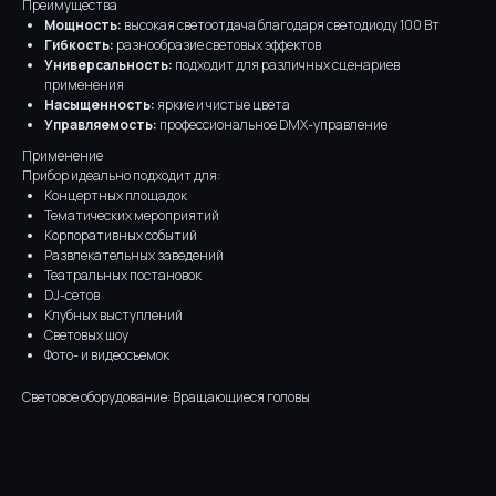
Преимущества
Мощность:
высокая светоотдача благодаря светодиоду 100 Вт
Гибкость:
разнообразие световых эффектов
Универсальность:
подходит для различных сценариев
применения
Насыщенность:
яркие и чистые цвета
Управляемость:
профессиональное DMX-управление
Применение
Прибор идеально подходит для:
Концертных площадок
Тематических мероприятий
Корпоративных событий
Развлекательных заведений
Театральных постановок
DJ-сетов
Клубных выступлений
Световых шоу
Фото- и видеосъемок
Световое оборудование: Вращающиеся головы