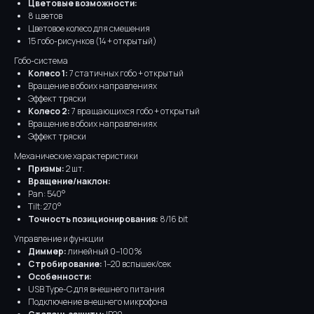
Цветовые возможности:
8 цветов
Цветовое колесо для смешения
15 гобо-рисунков (14 + открытый)
Гобо-система
Колесо 1:
7 статичных гобо + открытый
Вращение в обоих направлениях
Эффект тряски
Колесо 2:
7 вращающихся гобо + открытый
Вращение в обоих направлениях
Эффект тряски
Механические характеристики
Призмы:
2 шт.
Вращение/наклон:
Pan: 540°
Tilt: 270°
Точность позиционирования:
8/16 bit
Управление и функции
Диммер:
линейный 0–100%
Стробирование:
1–20 вспышек/сек
Особенности:
USB Type-C для внешнего питания
Подключение внешнего микрофона