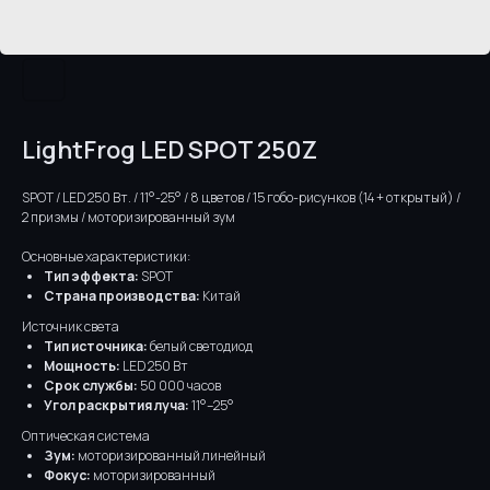
LightFrog LED SPOT 250Z
SPOT / LED 250 Вт. / 11°-25° / 8 цветов / 15 гобо-рисунков (14 + открытый) /
2 призмы / моторизированный зум
Основные характеристики:
Тип эффекта:
SPOT
Страна производства:
Китай
Источник света
Тип источника:
белый светодиод
Мощность:
LED 250 Вт
Срок службы:
50 000 часов
Угол раскрытия луча:
11°–25°
Оптическая система
Зум:
моторизированный линейный
Фокус:
моторизированный