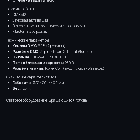
Степень защиты:
IP20
Режимы работы
DMX512
Звуковая активация
Встроенные автоматические программы
Master-Slave режим
Технические параметры
Каналы DMX:
6/18 (2 режима)
Разъёмы DMX:
3-pin и 5-pin XLR male/female
Питание:
100–240 В, 50/60 Гц
Потребляемая мощность:
270 Вт
Разъём питания:
PowerCon (вход + сквозной выход)
Физические характеристики
Габариты:
322 × 201 × 490 мм
Вес:
15,4 кг
Световое оборудование: Вращающиеся головы