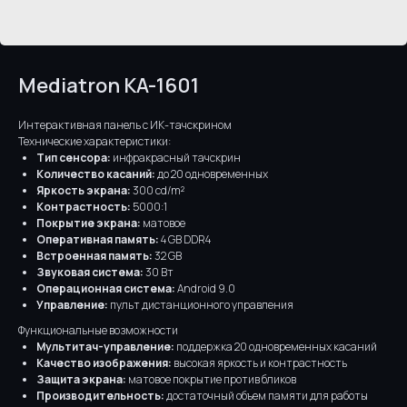
Mediatron KA-1601
Интерактивная панель с ИК-тачскрином
Технические характеристики:
Тип сенсора:
инфракрасный тачскрин
Количество касаний:
до 20 одновременных
Яркость экрана:
300 cd/m²
Контрастность:
5000:1
Покрытие экрана:
матовое
Оперативная память:
4 GB DDR4
Встроенная память:
32 GB
Звуковая система:
30 Вт
Операционная система:
Android 9.0
Управление:
пульт дистанционного управления
Функциональные возможности
Мультитач-управление:
поддержка 20 одновременных касаний
Качество изображения:
высокая яркость и контрастность
Защита экрана:
матовое покрытие против бликов
Производительность:
достаточный объем памяти для работы