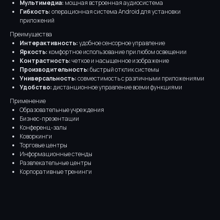
Мультимедиа:
мощная встроенная аудиосистема
Гибкость:
операционная система Android для установки
приложений
Преимущества
Интерактивность:
удобное сенсорное управление
Яркость:
комфортное использование при любом освещении
Контрастность:
четкое и насыщенное изображение
Производительность:
быстрый отклик системы
Универсальность:
совместимость с различными приложениями
Удобство:
дистанционное управление всеми функциями
Применение
Образовательные учреждения
Бизнес-презентации
Конференц-залы
Коворкинги
Торговые центры
Информационные стенды
Развлекательные центры
Корпоративные тренинги