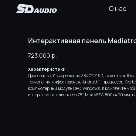
О нас
Интерактивная панель Mediatro
р.
723 000
Характеристики :
Диагональ 75", разрешение 3840*2160, яркость: 400кд
технология: инфракрасная, Android11, процессор: Cort
компьютерный модуль OPC Windows, в комплекте моби
интерактивных дисплеев 75”, Max VESA 800x400 мм, на