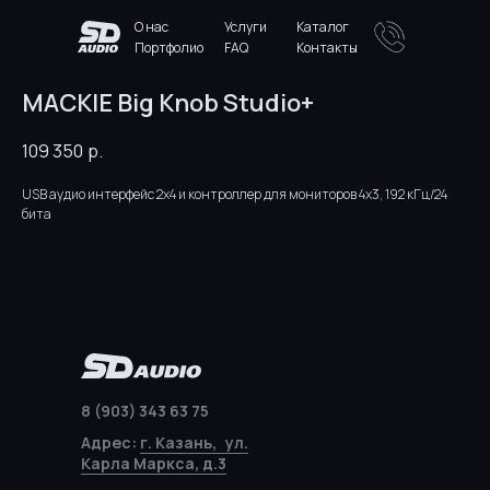
О нас
Услуги
Каталог
Портфолио
FAQ
Контакты
MACKIE Big Knob Studio+
109 350
р.
USB аудио интерфейс 2x4 и контроллер для мониторов 4x3, 192 кГц/24
бита
8 (903) 343 63 75
Адрес:
г. Казань, ул.
Карла Маркса, д.3