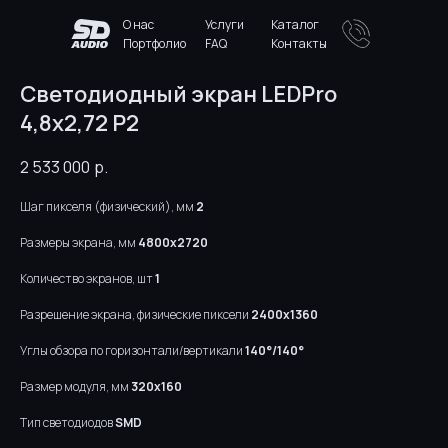
О нас
Услуги
Каталог
Портфолио
FAQ
Контакты
Светодиодный экран LEDPro
4,8x2,72 P2
2 533 000
р.
Шаг пикселя (физический), мм
2
Размеры экрана, мм
4800х2720
Количество экранов, шт
1
Разрешение экрана, физические пиксели
2400х1360
Углы обзора по горизонтали/вертикали
140°/140°
Размер модуля, мм
320х160
Тип светодиодов
SMD