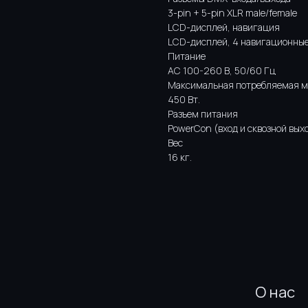
3-pin + 5-pin XLR male/female
LCD-дисплей, навигация
LCD-дисплей, 4 навигационные
Питание
AC 100-260 В, 50/60 Гц
Максимальная потребляемая 
450 Вт.
Разъем питания
РowerCon (вход и сквозной вых
Вес
16 кг.
О нас