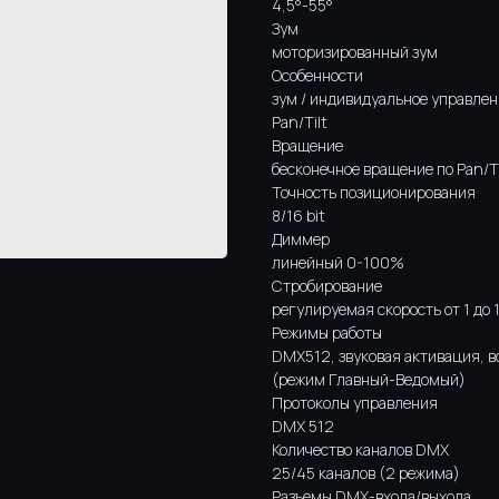
4,5°-55°
Зум
моторизированный зум
Особенности
зум / индивидуальное управлен
Pan/Tilt
Вращение
бесконечное вращение по Pan/Ti
Точность позиционирования
8/16 bit
Диммер
линейный 0-100%
Стробирование
регулируемая скорость от 1 до 
Режимы работы
DMX512, звуковая активация, в
(режим Главный-Ведомый)
Протоколы управления
DMX 512
Количество каналов DMX
25/45 каналов (2 режима)
Разъемы DMX-входа/выхода