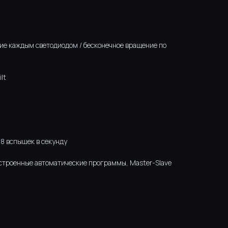
ие каждым светодиодом / бесконечное вращение по
lt
18 вспышек в секунду
строенные автоматические программы, Master-Slave