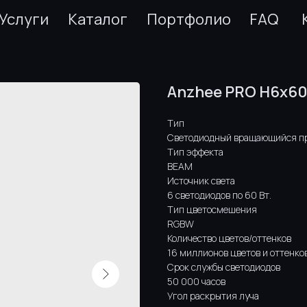
Услуги
Каталог
Портфолио
FAQ
Anzhee PRO H6x60
Тип
Cветодиодный вращающийся п
Тип эффекта
BEAM
Источник света
6 cветодиодов по 60 Вт.
Тип цветосмешения
RGBW
Количество цветов/оттенков
16 миллионов цветов и оттенко
Срок службы светодиодов
50 000 часов
Угол раскрытия луча