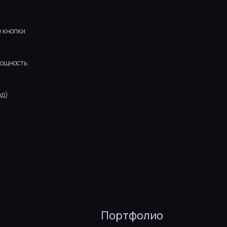
 кнопки
мощность
од)
Портфолио