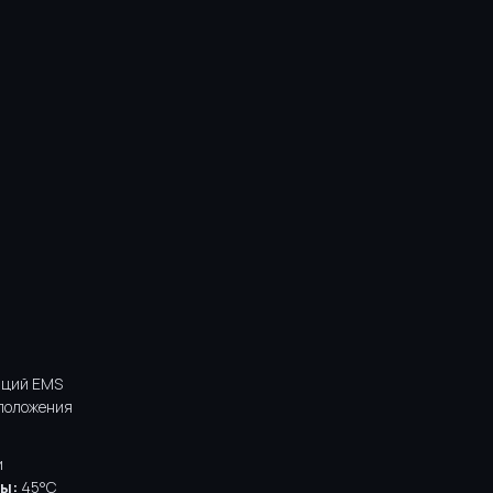
аций EMS
положения
и
ы:
45°C