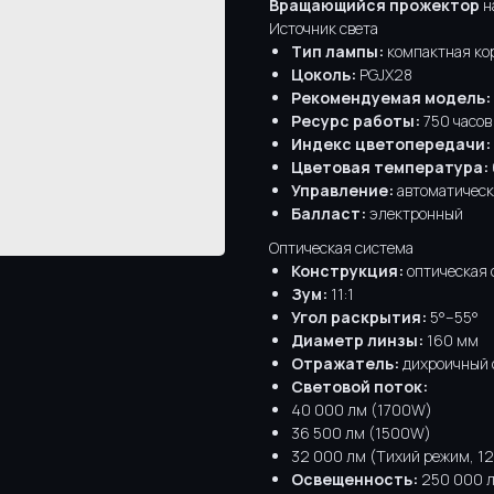
Вращающийся прожектор
н
Источник света
Тип лампы:
компактная ко
Цоколь:
PGJX28
Рекомендуемая модель:
Ресурс работы:
750 часо
Индекс цветопередачи:
Цветовая температура:
Управление:
автоматическ
Балласт:
электронный
Оптическая система
Конструкция:
оптическая 
Зум:
11:1
Угол раскрытия:
5°–55°
Диаметр линзы:
160 мм
Отражатель:
дихроичный 
Световой поток:
40 000 лм (1700W)
36 500 лм (1500W)
32 000 лм (Тихий режим, 
Освещенность:
250 000 лк