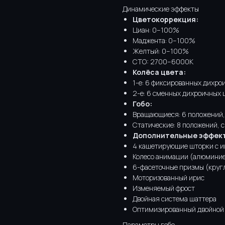
Динамические эффекты
Цветокоррекция:
Циан: 0–100%
Маджента: 0–100%
Желтый: 0–100%
CTO: 2700–6000K
Колёса цвета:
1-е: 6 фиксированных дихро
2-е: 6 сменных дихроичных 
Гобо:
Вращающиеся: 6 положений,
Статические: 8 положений, 
Дополнительные эффек
4 кашетирующие шторки с 
Колесо анимации (алюминие
6-фасеточные призмы (круг
Моторизованный ирис
Изменяемый фрост
Двойная система шаттера
Оптимизированный двойной
Параметры гобо