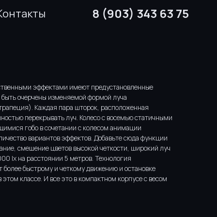
8 (903) 343 63 75
Контакты
ственными эффектами имеют предустановленные
т быть очерчены изменяемой формой луча
трапеция). Каждая пара шторок, расположенная
лностью перекрывать луч. Колесо с восемью статичными
щимися гобо в сочетании с колесом анимации
личество вариантов эффектов. Добавьте сюда функции
ание, смешение цветов высокой четкости, широкий луч
00 lx на расстоянии 5 метров. Технология
 более быстрому и четкому движению и остановке
в этом классе. И все это в компактном корпусе с весом