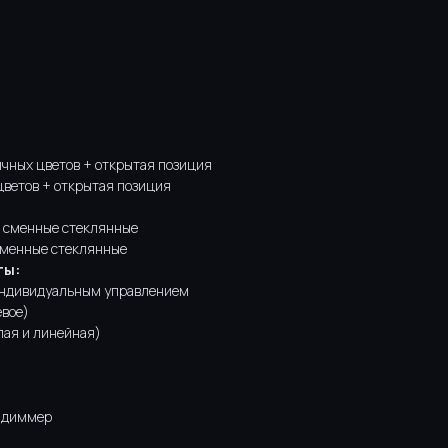
ичных цветов + открытая позиция
цветов + открытая позиция
 сменные стеклянные
сменные стеклянные
ты:
индивидуальным управлением
вое)
лая и линейная)
 диммер