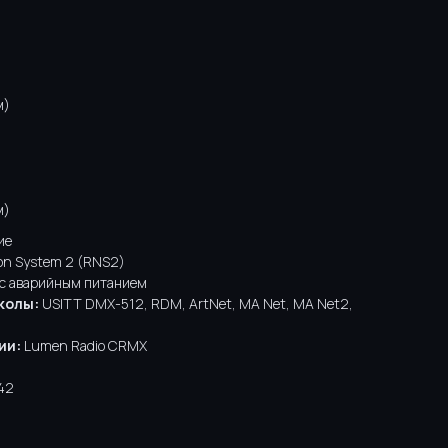
м)
м)
ие
on System 2 (RNS2)
с аварийным питанием
колы:
USITT DMX-512, RDM, ArtNet, MA Net, MA Net2,
ии:
Lumen Radio CRMX
42