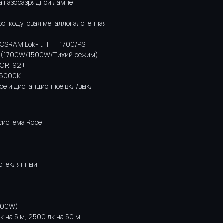
а газоразрядной лампе
роткодуговая металлогалогенная
OSRAM Lok-it! HTI 1700/PS
в (1700W/1500W/Тихий режим)
CRI 92+
6000K
ое и дистанционное вкл/выкл
система Robe
стеклянный
1200W)
 на 5 м, 2500 лк на 50 м