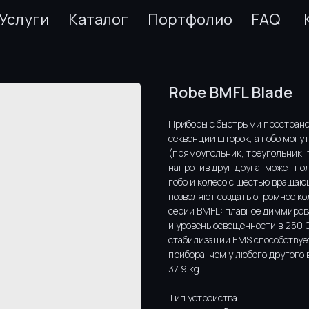
Услуги
Каталог
Портфолио
FAQ
Robe BMFL Blade
Приборы с быстрыми простран
секвенции шторок, а гобо могу
(прямоугольник, треугольник, 
напротив друг друга, может по
гобо и колесо с шестью вращаю
позволяют создать огромное ко
серии BMFL: плавное диммиров
и уровень освещенности в 250 0
стабилизации EMS способствует
прибора, чем у любого другого 
37,9 kg.
Тип устройства