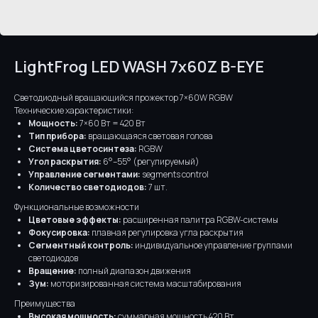
LightFrog LED WASH 7x60Z B-EYE
Светодиодный вращающийся прожектор 7×60W RGBW
Технические характеристики:
Мощность:
7×60 Вт = 420 Вт
Тип прибора:
вращающаяся световая голова
Система цветосинтеза:
RGBW
Угол раскрытия:
6°–55° (регулируемый)
Управление сегментами:
segments control
Количество светодиодов:
7 шт.
Функциональные возможности
Цветовые эффекты:
расширенная палитра RGBW-системы
Фокусировка:
плавная регулировка угла раскрытия
Сегментный контроль:
индивидуальное управление группами
светодиодов
Вращение:
полный диапазон движения
Зум:
моторизированная система масштабирования
Преимущества
Высокая мощность:
суммарная мощность 420 Вт