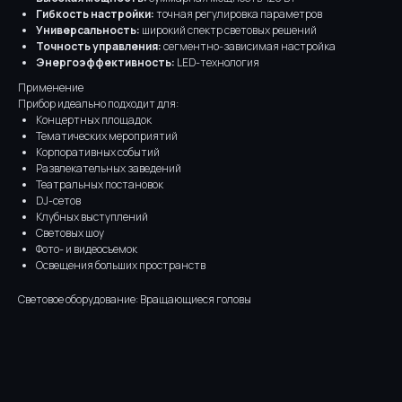
Гибкость настройки:
точная регулировка параметров
Универсальность:
широкий спектр световых решений
Точность управления:
сегментно-зависимая настройка
Энергоэффективность:
LED-технология
Применение
Прибор идеально подходит для:
Концертных площадок
Тематических мероприятий
Корпоративных событий
Развлекательных заведений
Театральных постановок
DJ-сетов
Клубных выступлений
Световых шоу
Фото- и видеосъемок
Освещения больших пространств
Световое оборудование: Вращающиеся головы