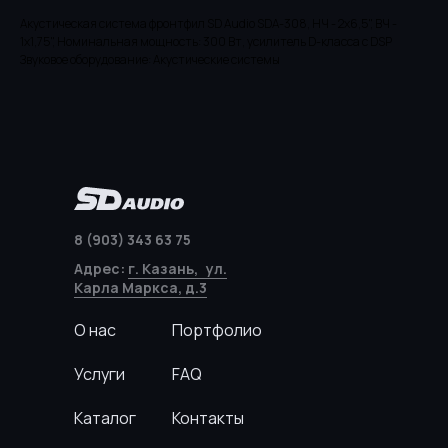
Акустическая система фронтфил SD Audio SDA-308, НЧ - 2х6,5", ВЧ -
1х1,75", Номинальная мощность: 300 Вт, усилитель D-класса с DSP
Звуковое оборудование: Акустические системы
8 (903) 343 63 75
Адрес:
г. Казань, ул.
Карла Маркса, д.3
О нас
Портфолио
Услуги
FAQ
Каталог
Контакты